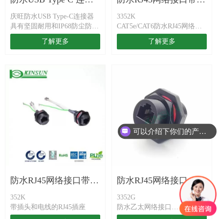
庆旺防水USB Type-C连接器
3352K
器
RJ45插头线缆
具有坚固耐用和IP68防尘防水
CAT5e/CAT6防水RJ45网络接
特性，这使其在恶劣的户外环
口连接器
了解更多
了解更多
境中表现出色。应用包括电动
汽车充电站、监控摄像头、厨
房电器、户外监视器/电视
等。 USB Type-C 连接器能够
支援高达10Gb/s 的全双工高速
数据传输（USB 3.2 Gen 2
SuperSpeed+) 和功率可达15W
(5V/3A)，且无电磁干扰(EMI)
影响。此外，连接器满足
可以介绍下你们的产品么
10,000 次耐插拔次数。
防水RJ45网络接口带
防水RJ45网络接口
352K
3352G
RJ45插头线缆+地线
CAT5E & CAT6A
带插头和电线的RJ45插座
防水乙太网络接口
CAT5E&CAT6A