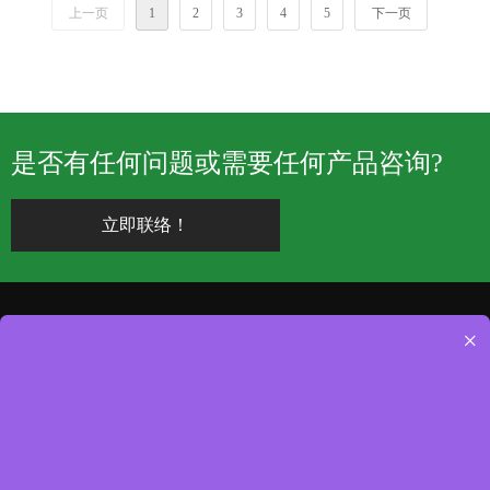
上一页
1
2
3
4
5
下一页
是否有任何问题或需要任何产品咨询?
立即联络！
×
—
网页导览
—
—
最新消息
联络方式
苏州庆旺电子科技有限公
ꁇ
首页
高速浮动板对板同轴连接
庆旺电子通过了
司
ꁇ
关于庆旺
器(专利设计)
2022-03-31
ISO-9001认证，我
江苏省苏州市吴中区东太
ꁇ
公司产品
们拥有一支组织良
湖路5800号