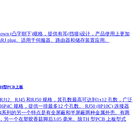
Latch down (凸字朝下)规格，提供有耳(挡墙)设计，产品使用上更加
J plug。适用于伺服器、路由器和储存装置应用。
TH型PCB上板
J12、RJ45 和RJ50 规格，其孔数最高可达到1x12 孔数，广泛
4C 规格，提供一排最多12 个孔数。 RJ50 (8P10C) 连接器
。 3004系列的另一个特点是有全屏蔽和半屏蔽两种金属外壳。有两
米，另一个在塑胶香菇脚后3.05 毫米。除TH 型PCB 上板型式