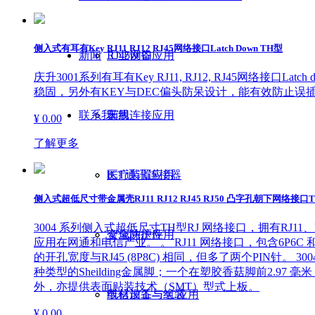
侧入式有耳有Key RJ11 RJ12 RJ45网络接口Latch Down TH型
新闻
RJ45网口
工业设备应用
庆升3001系列有耳有Key RJ11, RJ12, RJ45网络接口
稳固，另外有KEY与DEC偏头防呆设计，能有效防止误插R
联系我们
天线
车用连接应用
¥ 0.00
了解更多
ICT通讯连接器
医疗装置应用
侧入式超低尺寸带金属壳RJ11 RJ12 RJ45 RJ50 凸字孔朝下网络接口
3004 系列侧入式超低尺寸TH型RJ 网络接口，拥有RJ11、R
金属冲压件
安全防护应用
应用在网通和电信产业。 。 RJ11 网络接口，包含6P6C 和6P
的开孔宽度与RJ45 (8P8C) 相同，但多了两个PIN针
种类型的Sheilding金属脚；一个在塑胶香菇脚前2.97 毫
外，亦提供表面贴装技术（SMT）型式上板。
线材加工与组装
电信设备与3C应用
¥ 0.00