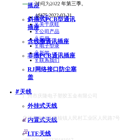
—
网页导览
时间为2022 年第三季。
插座
넶
475
2022-03-31
ꁇ
首页
斜插式PCB型通讯
ꁇ
关于庆旺
插座
ꁇ
公司产品
ꁇ
应用
含线圈通讯插座
ꁇ
电子型录
ꁇ
新闻
非插PCB通讯插座
ꁇ
联系我们
RJ网络接口防尘塞
盖
ꄶ
天线
广州市庆隆电子塑胶五金有限公司
外挂式天线
广州市南沙区榄核镇人民村工业区人民路7号
内置式天线
ꀷ
끉
LTE天线
+86-020-34873291#1017