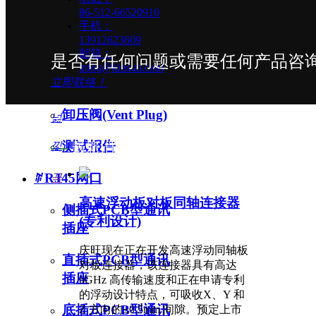
86-512-66520910
螺牙式防水连接器
手机：
13912623609
快锁式防水连接器
邮箱：
是否有任何问题或需要任何产品咨询
infoa@kinsun.com
防水集线夹
立即联络！
卸压阀(Vent Plug)
넖
—
测试报告
낓
最新消息
ꄶ
RJ45网口
끅
高速浮动板对板同轴连接器
侧插式PCB型通讯
(专利设计)
插座
庆旺现在正在开发高速浮动同轴板
直插式PCB型通讯
对板连接器，该连接器具有高达
插座
6GHz 高传输速度和正在申请专利
的浮动设计特点，可吸收X、Y 和
底插式PCB型通讯
Z 方向的±0.5mm 间隙。预定上市