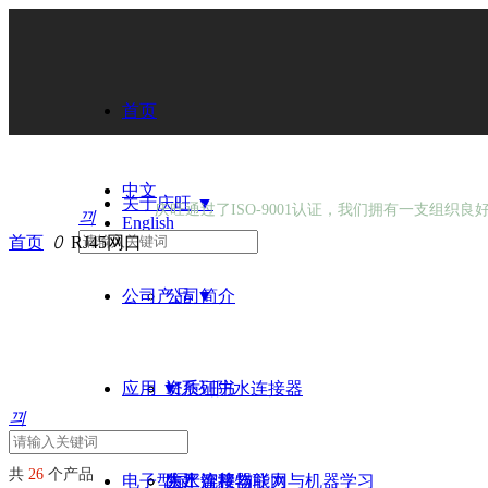
首页
苏州庆旺电子科
中文
关于庆旺 ▼
庆旺通过了ISO-9001认证，我们拥有一支组织
끠
English
首页
ꄲ
RJ45网口
公司产品 ▼
公司简介
应用 ▼
资质证书
M系列防水连接器
끠
共
26
个产品
电子型录
生产流程与能力
防水连接器
人工智慧物联网与机器学习