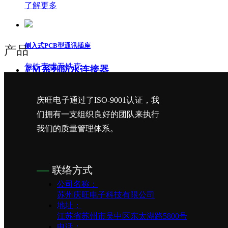
了解更多
侧入式PCB型通讯插座
产品
包铁壳或无铁壳
ꄶ
M系列防水连接器
¥ 0.00
M8防水连接器
庆旺电子通过了ISO-9001认证，我
了解更多
M9防水连接器
们拥有一支组织良好的团队来执行
我们的质量管理体系。
M12防水连接器
侧入式PCB型通讯插座
M12 THR/SMD 两
有耳或无耳
—
联络方式
件式连接器
公司名称：
¥ 0.00
苏州庆旺电子科技有限公司
M23防水接头
地址：
了解更多
江苏省苏州市吴中区东太湖路5800号
ꄶ
防水连接器
电话：