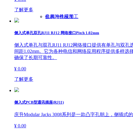
了解更多
机构与机械加工
金属冲件应用
侧入式单孔双孔RJ11 RJ12 网络接口Pitch 1.02mm
侧入式单孔与双孔RJ11 RJ12网络接口提供有单孔与双孔选择，包
间距1.02mm。它为各种电信和网络应用程序提供多样
确保了长期可靠性。
¥ 0.00
了解更多
侧入式PCB型通讯插座(RJ11)
庆升Modular Jacks 3008系列是一款凸字孔朝上，
¥ 0.00